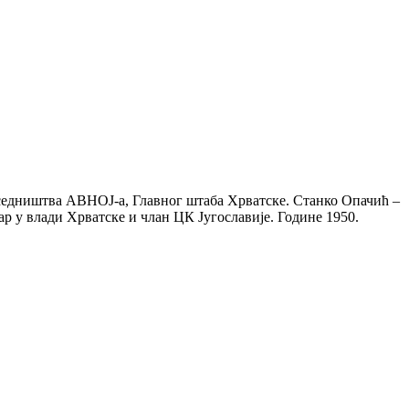
седништва АВНОЈ-а, Главног штаба Хрватске. Станко Опачић –
р у влади Хрватске и члан ЦК Југославије. Године 1950.