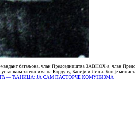
 командант батаљона, члан Председништва ЗАВНОХ-а, члан Пред
усташким злочинима на Кордуну, Банији и Лици. Био је министа
ИЋ — ЋАНИЦА: ЈА САМ ПАСТОРЧЕ КОМУНИЗМА