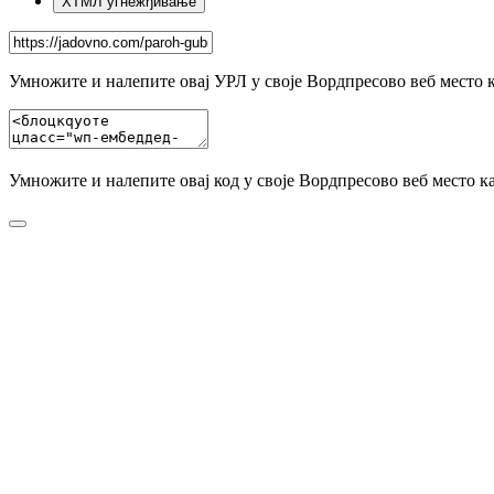
ХТМЛ угнежђивање
Умножите и налепите овај УРЛ у своје Вордпресово веб место 
Умножите и налепите овај код у своје Вордпресово веб место к