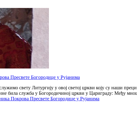
рова Пресвете Богородице у Рујанима
 служимо свету Литургију у овој светој цркви коју су наши пре
године била служба у Богородичиној цркви у Цариграду: Међу мно
ника Покрова Пресвете Богородице у Рујанима