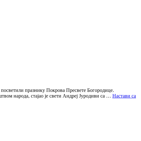
ци посветили празнику Покрова Пресвете Богородице.
штвом народа, стајао је свети Андреј Јуродиви са …
Настави са