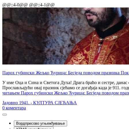
@@::4-0@@ @@::4-1@@
Парох губински Жељко Ђурица: Бесједа поводом празника Пок
У име Оца и Сина и Светога Духа! Драга браћо и сестре, данас
Прослављајући овај празник сјећамо се догађаја када је 911. 
читањем
Парох губински Жељко Ђурица: Бесједа поводом праз
Јадовно 1941. - КУЛТУРА СЈЕЋАЊА
0
коментара
Вордпресово угњежђивање