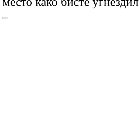
место како бисте угнезди