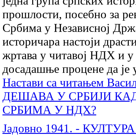
једна група српских истор
прошлости, посебно за ре
Србима у Независној Држа
историчара настоји драст
жртава у читавој НДХ и у
досадашње процене да је
Настави са читањем
Васи
ДЕШАВА У СРБИЈИ КАД
СРБИМА У НДХ?
Јадовно 1941. - КУЛТУ