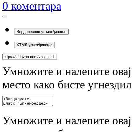
0
коментара
Вордпресово угњежђивање
ХТМЛ угнежђивање
Умножите и налепите овај
место како бисте угнезди
Умножите и налепите овај