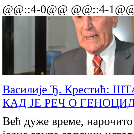
@@::4-0@@ @@::4-1@
Василије Ђ. Крестић: 
КАД ЈЕ РЕЧ О ГЕНОЦИ
Већ дуже време, нарочито