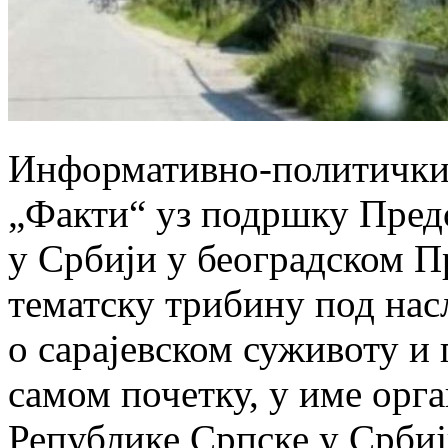
Информативно-политички 
„Факти“ уз подршку Пред
у Србији у београдском П
тематску трибину под нас
о сарајевском суживоту и
самом почетку, у име орг
Републике Српске у Србиј