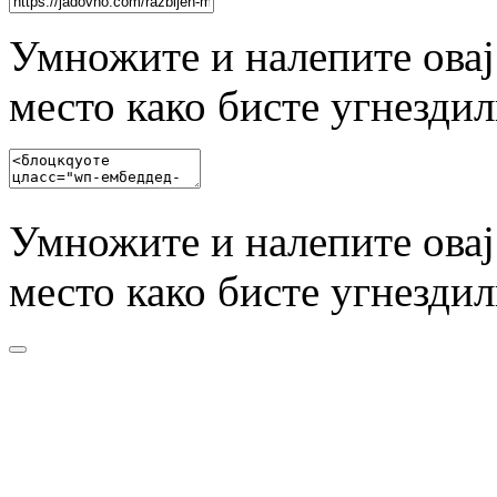
Умножите и налепите овај
место како бисте угнезди
Умножите и налепите овај
место како бисте угнезди