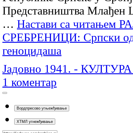
Представништва Млађен Ц
…
Настави са читањем
РА
СРЕБРЕНИЦИ: Српски одг
геноцидаша
Јадовно 1941. - КУЛТУ
1
коментар
Вордпресово угњежђивање
ХТМЛ угнежђивање