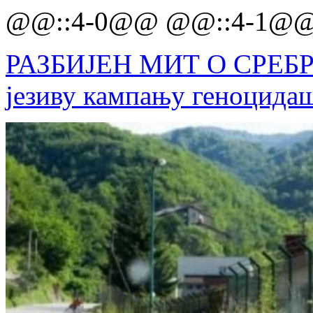
@@::4-0@@ @@::4-1@
РАЗБИЈЕН МИТ О СРЕБРЕ
језиву кампању геноцида