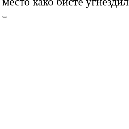
место како бисте угнезди