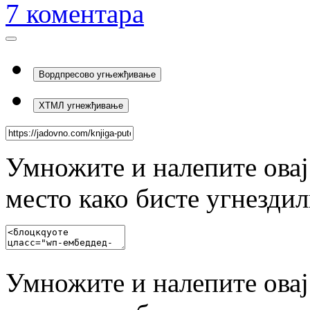
7
коментара
Вордпресово угњежђивање
ХТМЛ угнежђивање
Умножите и налепите овај
место како бисте угнезди
Умножите и налепите овај