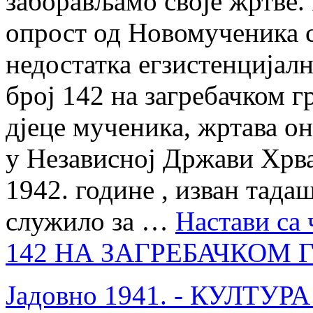
заборављамо своје жртве.
опрост од Новомученика с
недостатка егзистенцијал
број 142 на загребачком г
дјеце мученика, жртава о
у Независној Држави Хрват
1942. године , изван тад
служило за …
Настави са
142 НА ЗАГРЕБАЧКОМ 
Јадовно 1941. - КУЛТУ