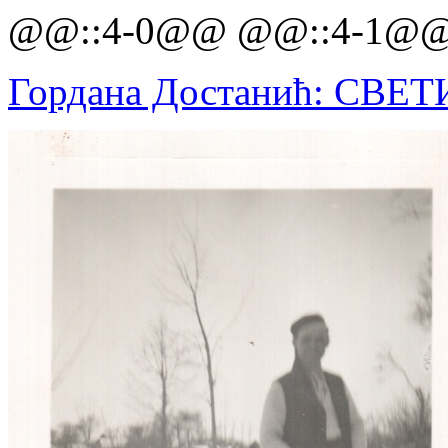
@@::4-0@@ @@::4-1@
Гордана Достанић: СВЕ