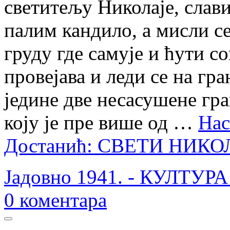
светитељу Николаје, слав
палим кандило, а мисли се
груду где самује и ћути с
провејава и леди се на г
једине две несасушене гра
коју је пре више од …
Нас
Достанић: СВЕТИ НИКО
Јадовно 1941. - КУЛТУ
0
коментара