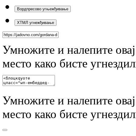
Вордпресово угњежђивање
ХТМЛ угнежђивање
Умножите и налепите овај
место како бисте угнезди
Умножите и налепите овај
место како бисте угнезди