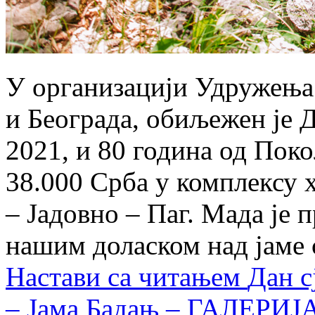
У организацији Удружења 
и Београда, обиљежен је Д
2021, и 80 година од Пок
38.000 Срба у комплексу 
– Јадовно – Паг. Мада је
нашим доласком над јаме
Настави са читањем
Дан с
– Јама Бадањ – ГАЛЕРИЈ