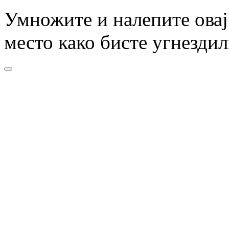
Умножите и налепите овај
место како бисте угнезди