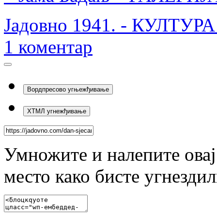
Јадовно 1941. - КУЛТУ
1
коментар
Вордпресово угњежђивање
ХТМЛ угнежђивање
Умножите и налепите овај
место како бисте угнезди